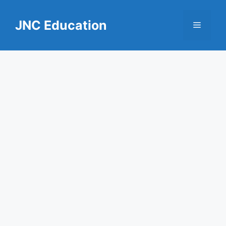
Skip
to
JNC Education
Menu
content