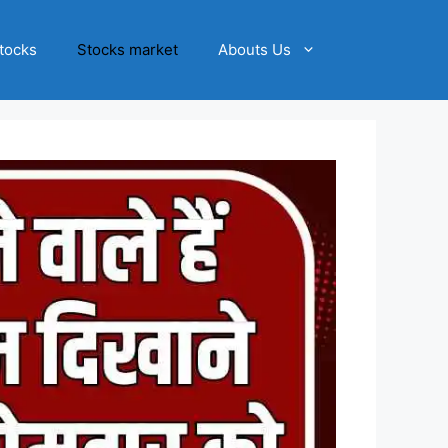
tocks
Stocks market
Abouts Us