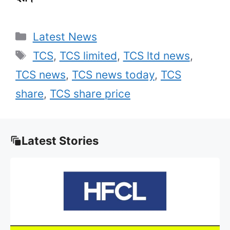
Categories
Latest News
Tags
TCS
,
TCS limited
,
TCS ltd news
,
TCS news
,
TCS news today
,
TCS
share
,
TCS share price
Latest Stories