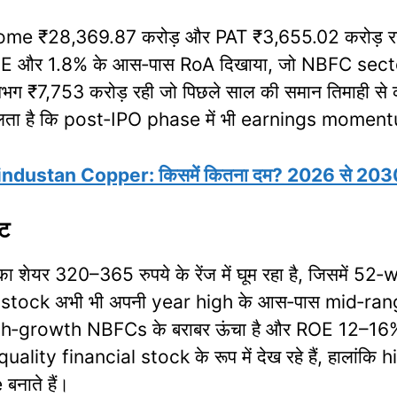
me ₹28,369.87 करोड़ और PAT ₹3,655.02 करोड़ रहा,
 और 1.8% के आस‑पास RoA दिखाया, जो NBFC sector क
 ₹7,753 करोड़ रही जो पिछले साल की समान तिमाही से क
लता है कि post‑IPO phase में भी earnings momentu
dustan Copper: किसमें कितना दम? 2026 से 2030 
ंट
शेयर 320–365 रुपये के रेंज में घूम रहा है, जिसमें
ानी stock अभी भी अपनी year high के आस‑पास mid‑rang
h‑growth NBFCs के बराबर ऊंचा है और ROE 12–16% ba
lity financial stock के रूप में देख रहे हैं, हालां
नाते हैं।