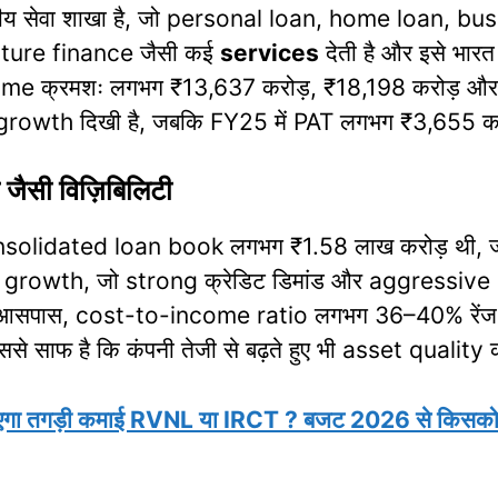
्तीय सेवा शाखा है, जो personal loan, home loan, bu
ure finance जैसी कई
services
देती है और इसे भार
ome क्रमशः लगभग ₹13,637 करोड़, ₹18,198 करोड़ और 
growth दिखी है, जबकि FY25 में PAT लगभग ₹3,655 कर
 जैसी विज़िबिलिटी
onsolidated loan book लगभग ₹1.58 लाख करोड़ थी,
Y growth, जो strong क्रेडिट डिमांड और aggressive 
पास, cost-to-income ratio लगभग 36–40% रेंज मे
 साफ है कि कंपनी तेजी से बढ़ते हुए भी asset quality 
ाएगा तगड़ी कमाई RVNL या IRCT ? बजट 2026 से किसको ह