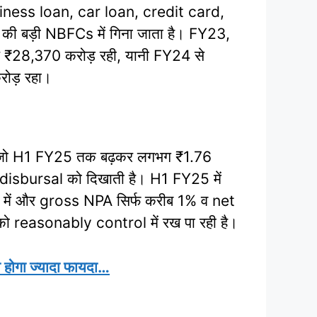
siness loan, car loan, credit card,
त की बड़ी NBFCs में गिना जाता है। FY23,
₹28,370 करोड़ रही, यानी FY24 से
ोड़ रहा।
 जो H1 FY25 तक बढ़कर लगभग ₹1.76
disbursal को दिखाती है। H1 FY25 में
ं और gross NPA सिर्फ करीब 1% व net
को reasonably control में रख पा रही है।
ोगा ज्यादा फायदा…