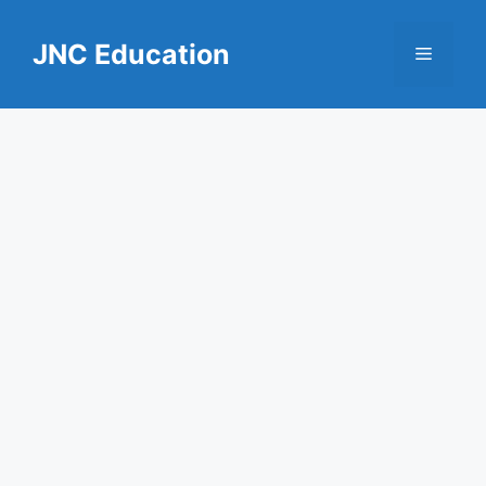
Skip
to
JNC Education
Menu
content