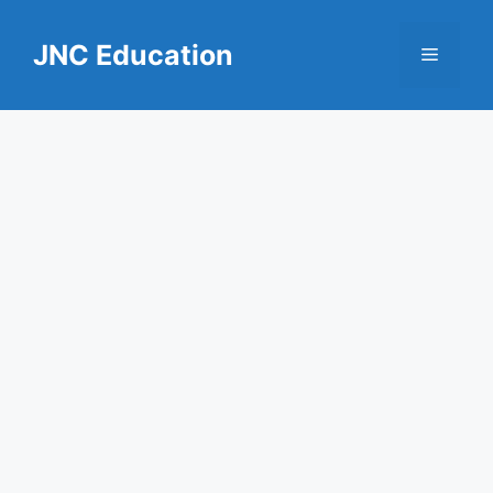
Skip
to
JNC Education
Menu
content