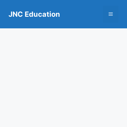
Skip
to
JNC Education
Menu
content