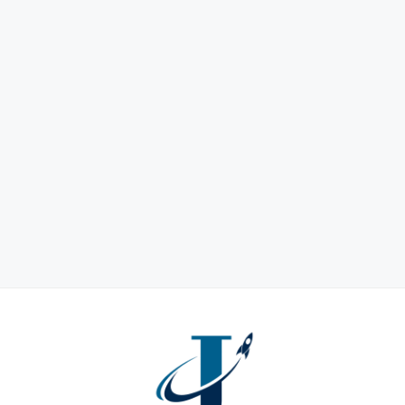
गिरते बाजार में भी दौड़ा शेयर, 5 साल में दिया
2300% से अधिक का रिटर्न
December 2, 2025
by
aryan Varma
Defense : Apollo Micro Systems एक
स्मॉलकैप defence electronics कंपनी है, जिसे
हाल ही में सरकार के Department for
Promotion …
Read more