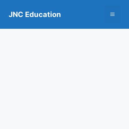
Skip
to
JNC Education
Menu
content