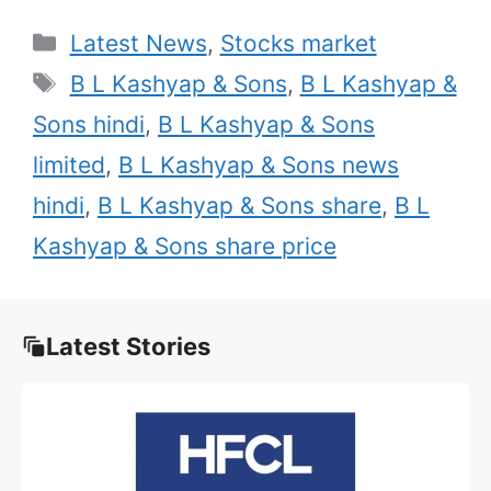
Categories
Latest News
,
Stocks market
Tags
B L Kashyap & Sons
,
B L Kashyap &
Sons hindi
,
B L Kashyap & Sons
limited
,
B L Kashyap & Sons news
hindi
,
B L Kashyap & Sons share
,
B L
Kashyap & Sons share price
Latest Stories