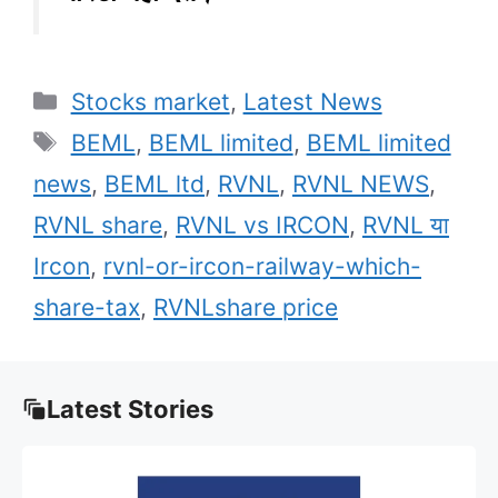
Categories
Stocks market
,
Latest News
Tags
BEML
,
BEML limited
,
BEML limited
news
,
BEML ltd
,
RVNL
,
RVNL NEWS
,
RVNL share
,
RVNL vs IRCON
,
RVNL या
Ircon
,
rvnl-or-ircon-railway-which-
share-tax
,
RVNLshare price
Latest Stories