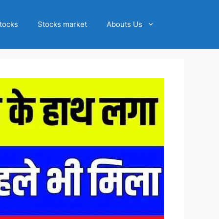
tocks
Stocks market
Abouts Us