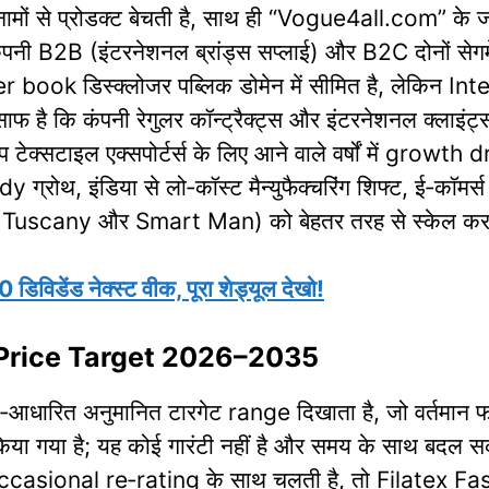
नामों से प्रोडक्ट बेचती है, साथ ही “Vogue4all.com” क
नी B2B (इंटरनेशनल ब्रांड्स सप्लाई) और B2C दोनों सेगमें
der book डिस्क्लोजर पब्लिक डोमेन में सीमित है, लेकि
 है कि कंपनी रेगुलर कॉन्ट्रैक्ट्स और इंटरनेशनल क्लाइंट्स क
टेक्सटाइल एक्सपोर्टर्स के लिए आने वाले वर्षों में growth dr
ग्रोथ, इंडिया से लो‑कॉस्ट मैन्युफैक्चरिंग शिफ्ट, ई‑कॉमर्स प
ैसे Tuscany और Smart Man) को बेहतर तरह से स्केल कर पाती
िविडेंड नेक्स्ट वीक, पूरा शेड्यूल देखो!
 Price Target 2026–2035
टा‑आधारित अनुमानित टारगेट range दिखाता है, जो वर्तमान फ
र किया गया है; यह कोई गारंटी नहीं है और समय के साथ बदल स
occasional re‑rating के साथ चलती है, तो Filatex Fashio