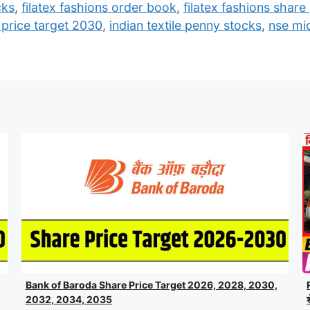
cks
,
filatex fashions order book
,
filatex fashions share
e price target 2030
,
indian textile penny stocks
,
nse mi
Bank of Baroda Share Price Target 2026, 2028, 2030,
2032, 2034, 2035