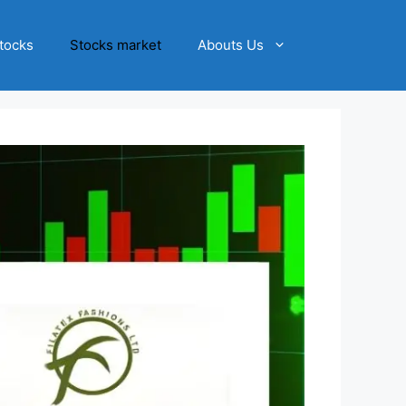
tocks
Stocks market
Abouts Us