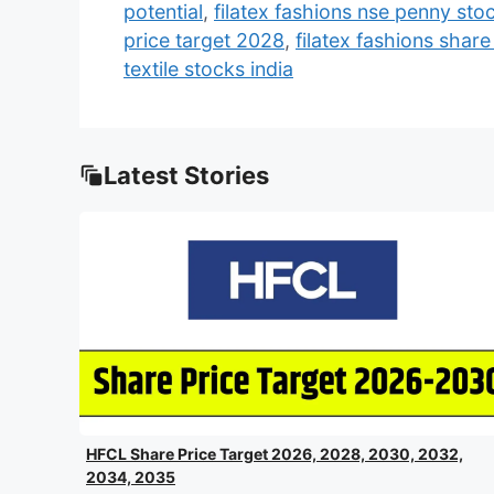
potential
,
filatex fashions nse penny sto
price target 2028
,
filatex fashions shar
textile stocks india
Latest Stories
HFCL Share Price Target 2026, 2028, 2030, 2032,
2034, 2035