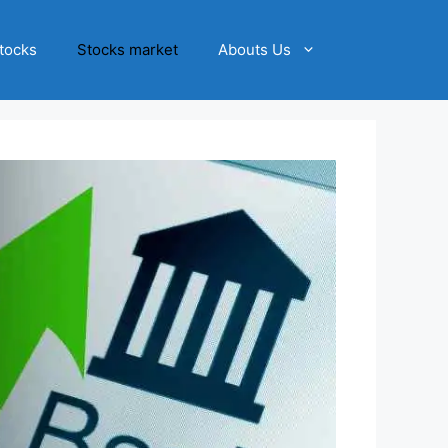
tocks
Stocks market
Abouts Us