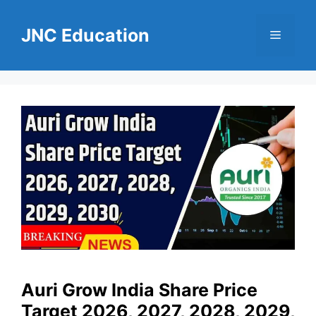
Skip
to
JNC Education
Menu
content
Auri Grow India Share Price
Target 2026, 2027, 2028, 2029,